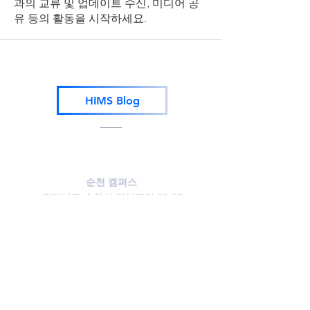
과의 교류 및 업데이트 수신, 미디어 공
유 등의 활동을 시작하세요.
HIMS Blog
대안교육기관
THE HIM SCHOOL
순천 캠퍼스
전라남도 순천시 정채봉길 39-37
Tel
061-811-0880
Fax
061-811-0882
분당수지 캠퍼스
경기도 용인시 수지구 동천로178번길
13
Tel.
031-261-0881
Fax
031-261-0883
기흥동탄 캠퍼스