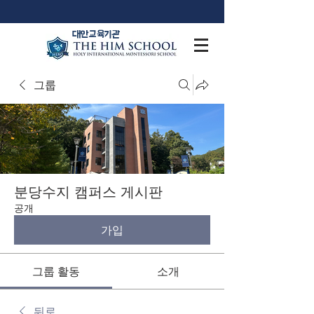
​대안교육기관
그룹
분당수지 캠퍼스 게시판
공개
가입
그룹 활동
소개
뒤로